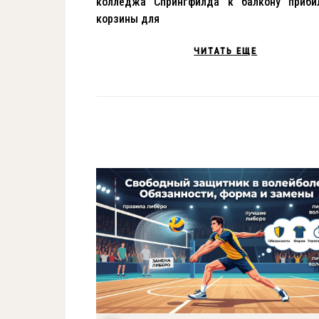
колледжа Спрингфилда к балкону приби
корзины для
ЧИТАТЬ ЕЩЕ